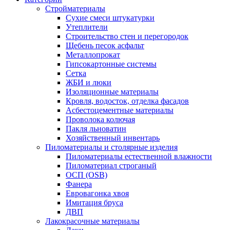
Стройматериалы
Сухие смеси штукатурки
Утеплители
Строительство стен и перегородок
Щебень песок асфальт
Металлопрокат
Гипсокартонные системы
Сетка
ЖБИ и люки
Изоляционные материалы
Кровля, водосток, отделка фасадов
Асбестоцементные материалы
Проволока колючая
Пакля льноватин
Хозяйственный инвентарь
Пиломатериалы и столярные изделия
Пиломатериалы естественной влажности
Пиломатериал строганый
ОСП (OSB)
Фанера
Евровагонка хвоя
Имитация бруса
ДВП
Лакокрасочные материалы