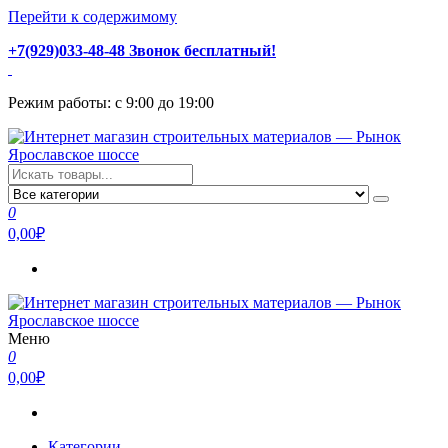
Перейти к содержимому
+7(929)033-48-48 Звонок бесплатный!
Режим работы: с 9:00 до 19:00
Интернет магазин строительных материалов — Рынок
Стройматериалы с доставкой и самовывозом можно купить у
Ярославское шоссе
нас. Пушкино, Ивантеевка, Королев, Мытищи, Сергиев Посад.
0
Низкая цена, консультация и быстрая доставка.
0,00₽
Меню
Интернет магазин строительных материалов — Рынок
Стройматериалы с доставкой и самовывозом можно купить у
0
Ярославское шоссе
нас. Пушкино, Ивантеевка, Королев, Мытищи, Сергиев Посад.
0,00₽
Низкая цена, консультация и быстрая доставка.
Категории