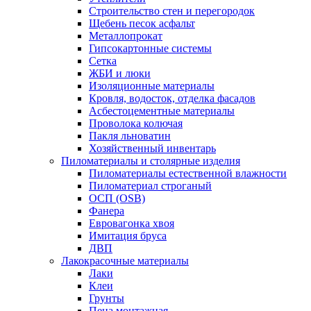
Строительство стен и перегородок
Щебень песок асфальт
Металлопрокат
Гипсокартонные системы
Сетка
ЖБИ и люки
Изоляционные материалы
Кровля, водосток, отделка фасадов
Асбестоцементные материалы
Проволока колючая
Пакля льноватин
Хозяйственный инвентарь
Пиломатериалы и столярные изделия
Пиломатериалы естественной влажности
Пиломатериал строганый
ОСП (OSB)
Фанера
Евровагонка хвоя
Имитация бруса
ДВП
Лакокрасочные материалы
Лаки
Клеи
Грунты
Пена монтажная