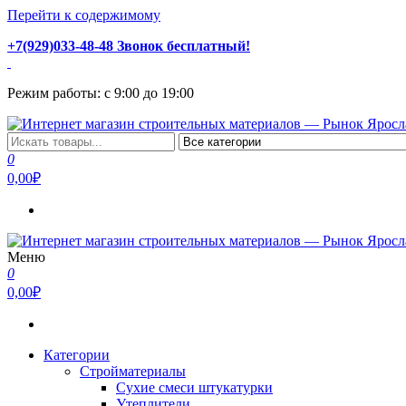
Перейти к содержимому
+7(929)033-48-48 Звонок бесплатный!
Режим работы: с 9:00 до 19:00
Интернет магазин строительных материалов — Рынок Ярослав
Стройматериалы с доставкой и самовывозом можно купить у на
0
0,00₽
Меню
Интернет магазин строительных материалов — Рынок Ярослав
Стройматериалы с доставкой и самовывозом можно купить у на
0
0,00₽
Категории
Стройматериалы
Сухие смеси штукатурки
Утеплители