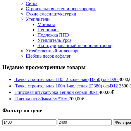
Сетка
Строительство стен и перегородок
Сухие смеси штукатурки
Утеплители
Минвата
Пенопласт
Подложка ППЭ
Утеплитель Урса
Экструдированный пенополистирол
Хозяйственный инвентарь
Щебень песок асфальт
Недавно просмотренные товары
Тачка строительная 110л 2-колесная (D350) осьD20
3000,
Тачка строительная 100л 1-колесная (D380) осьD12
2500,
Гипсовая штукатурка Теплон серый 30кг
400,00
₽
Пленка п/э 80мкм 3м*10м
700,00
₽
Фильтр по цене
Фильтро