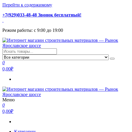
Перейти к содержимому
+7(929)033-48-48 Звонок бесплатный!
Режим работы: с 9:00 до 19:00
Интернет магазин строительных материалов — Рынок
Стройматериалы с доставкой и самовывозом можно купить у
Ярославское шоссе
нас. Пушкино, Ивантеевка, Королев, Мытищи, Сергиев Посад.
0
Низкая цена, консультация и быстрая доставка.
0,00₽
Меню
Интернет магазин строительных материалов — Рынок
Стройматериалы с доставкой и самовывозом можно купить у
0
Ярославское шоссе
нас. Пушкино, Ивантеевка, Королев, Мытищи, Сергиев Посад.
0,00₽
Низкая цена, консультация и быстрая доставка.
Категории