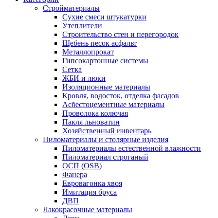
Стройматериалы
Сухие смеси штукатурки
Утеплители
Строительство стен и перегородок
Щебень песок асфальт
Металлопрокат
Гипсокартонные системы
Сетка
ЖБИ и люки
Изоляционные материалы
Кровля, водосток, отделка фасадов
Асбестоцементные материалы
Проволока колючая
Пакля льноватин
Хозяйственный инвентарь
Пиломатериалы и столярные изделия
Пиломатериалы естественной влажности
Пиломатериал строганый
ОСП (OSB)
Фанера
Евровагонка хвоя
Имитация бруса
ДВП
Лакокрасочные материалы