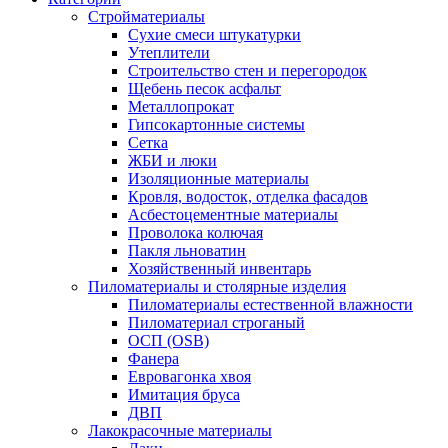
Стройматериалы
Сухие смеси штукатурки
Утеплители
Строительство стен и перегородок
Щебень песок асфальт
Металлопрокат
Гипсокартонные системы
Сетка
ЖБИ и люки
Изоляционные материалы
Кровля, водосток, отделка фасадов
Асбестоцементные материалы
Проволока колючая
Пакля льноватин
Хозяйственный инвентарь
Пиломатериалы и столярные изделия
Пиломатериалы естественной влажности
Пиломатериал строганый
ОСП (OSB)
Фанера
Евровагонка хвоя
Имитация бруса
ДВП
Лакокрасочные материалы