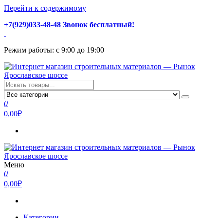
Перейти к содержимому
+7(929)033-48-48 Звонок бесплатный!
Режим работы: с 9:00 до 19:00
Интернет магазин строительных материалов — Рынок
Стройматериалы с доставкой и самовывозом можно купить у
Ярославское шоссе
нас. Пушкино, Ивантеевка, Королев, Мытищи, Сергиев Посад.
0
Низкая цена, консультация и быстрая доставка.
0,00₽
Меню
Интернет магазин строительных материалов — Рынок
Стройматериалы с доставкой и самовывозом можно купить у
0
Ярославское шоссе
нас. Пушкино, Ивантеевка, Королев, Мытищи, Сергиев Посад.
0,00₽
Низкая цена, консультация и быстрая доставка.
Категории