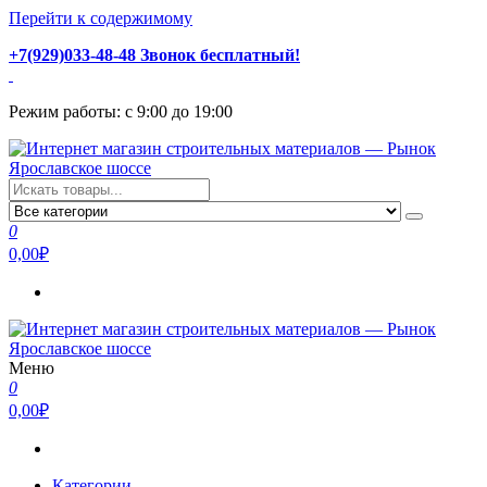
Перейти к содержимому
+7(929)033-48-48 Звонок бесплатный!
Режим работы: с 9:00 до 19:00
Интернет магазин строительных материалов — Рынок
Стройматериалы с доставкой и самовывозом можно купить у
Ярославское шоссе
нас. Пушкино, Ивантеевка, Королев, Мытищи, Сергиев Посад.
0
Низкая цена, консультация и быстрая доставка.
0,00₽
Меню
Интернет магазин строительных материалов — Рынок
Стройматериалы с доставкой и самовывозом можно купить у
0
Ярославское шоссе
нас. Пушкино, Ивантеевка, Королев, Мытищи, Сергиев Посад.
0,00₽
Низкая цена, консультация и быстрая доставка.
Категории