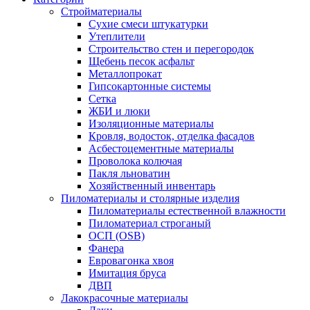
Стройматериалы
Сухие смеси штукатурки
Утеплители
Строительство стен и перегородок
Щебень песок асфальт
Металлопрокат
Гипсокартонные системы
Сетка
ЖБИ и люки
Изоляционные материалы
Кровля, водосток, отделка фасадов
Асбестоцементные материалы
Проволока колючая
Пакля льноватин
Хозяйственный инвентарь
Пиломатериалы и столярные изделия
Пиломатериалы естественной влажности
Пиломатериал строганый
ОСП (OSB)
Фанера
Евровагонка хвоя
Имитация бруса
ДВП
Лакокрасочные материалы