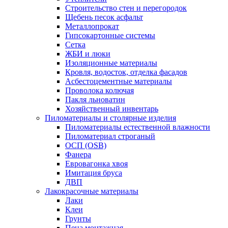
Строительство стен и перегородок
Щебень песок асфальт
Металлопрокат
Гипсокартонные системы
Сетка
ЖБИ и люки
Изоляционные материалы
Кровля, водосток, отделка фасадов
Асбестоцементные материалы
Проволока колючая
Пакля льноватин
Хозяйственный инвентарь
Пиломатериалы и столярные изделия
Пиломатериалы естественной влажности
Пиломатериал строганый
ОСП (OSB)
Фанера
Евровагонка хвоя
Имитация бруса
ДВП
Лакокрасочные материалы
Лаки
Клеи
Грунты
Пена монтажная