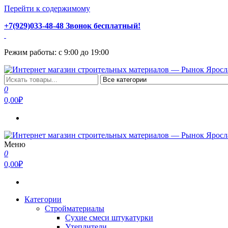
Перейти к содержимому
+7(929)033-48-48 Звонок бесплатный!
Режим работы: с 9:00 до 19:00
Интернет магазин строительных материалов — Рынок Ярослав
Стройматериалы с доставкой и самовывозом можно купить у на
0
0,00₽
Меню
Интернет магазин строительных материалов — Рынок Ярослав
Стройматериалы с доставкой и самовывозом можно купить у на
0
0,00₽
Категории
Стройматериалы
Сухие смеси штукатурки
Утеплители