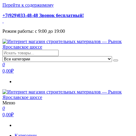
Перейти к содержимому
+7(929)033-48-48 Звонок бесплатный!
Режим работы: с 9:00 до 19:00
Интернет магазин строительных материалов — Рынок
Стройматериалы с доставкой и самовывозом можно купить у
Ярославское шоссе
нас. Пушкино, Ивантеевка, Королев, Мытищи, Сергиев Посад.
0
Низкая цена, консультация и быстрая доставка.
0,00₽
Меню
Интернет магазин строительных материалов — Рынок
Стройматериалы с доставкой и самовывозом можно купить у
0
Ярославское шоссе
нас. Пушкино, Ивантеевка, Королев, Мытищи, Сергиев Посад.
0,00₽
Низкая цена, консультация и быстрая доставка.
Категории