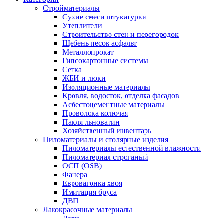
Стройматериалы
Сухие смеси штукатурки
Утеплители
Строительство стен и перегородок
Щебень песок асфальт
Металлопрокат
Гипсокартонные системы
Сетка
ЖБИ и люки
Изоляционные материалы
Кровля, водосток, отделка фасадов
Асбестоцементные материалы
Проволока колючая
Пакля льноватин
Хозяйственный инвентарь
Пиломатериалы и столярные изделия
Пиломатериалы естественной влажности
Пиломатериал строганый
ОСП (OSB)
Фанера
Евровагонка хвоя
Имитация бруса
ДВП
Лакокрасочные материалы