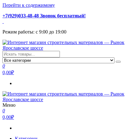
Перейти к содержимому
+7(929)033-48-48 Звонок бесплатный!
Режим работы: с 9:00 до 19:00
Интернет магазин строительных материалов — Рынок
Стройматериалы с доставкой и самовывозом можно купить у
Ярославское шоссе
нас. Пушкино, Ивантеевка, Королев, Мытищи, Сергиев Посад.
0
Низкая цена, консультация и быстрая доставка.
0,00₽
Меню
Интернет магазин строительных материалов — Рынок
Стройматериалы с доставкой и самовывозом можно купить у
0
Ярославское шоссе
нас. Пушкино, Ивантеевка, Королев, Мытищи, Сергиев Посад.
0,00₽
Низкая цена, консультация и быстрая доставка.
Категории