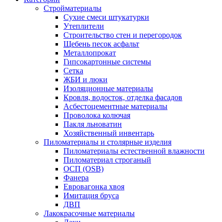
Стройматериалы
Сухие смеси штукатурки
Утеплители
Строительство стен и перегородок
Щебень песок асфальт
Металлопрокат
Гипсокартонные системы
Сетка
ЖБИ и люки
Изоляционные материалы
Кровля, водосток, отделка фасадов
Асбестоцементные материалы
Проволока колючая
Пакля льноватин
Хозяйственный инвентарь
Пиломатериалы и столярные изделия
Пиломатериалы естественной влажности
Пиломатериал строганый
ОСП (OSB)
Фанера
Евровагонка хвоя
Имитация бруса
ДВП
Лакокрасочные материалы