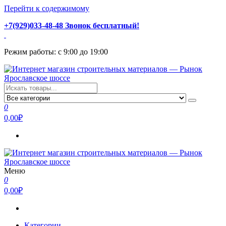
Перейти к содержимому
+7(929)033-48-48 Звонок бесплатный!
Режим работы: с 9:00 до 19:00
Интернет магазин строительных материалов — Рынок
Стройматериалы с доставкой и самовывозом можно купить у
Ярославское шоссе
нас. Пушкино, Ивантеевка, Королев, Мытищи, Сергиев Посад.
0
Низкая цена, консультация и быстрая доставка.
0,00₽
Меню
Интернет магазин строительных материалов — Рынок
Стройматериалы с доставкой и самовывозом можно купить у
0
Ярославское шоссе
нас. Пушкино, Ивантеевка, Королев, Мытищи, Сергиев Посад.
0,00₽
Низкая цена, консультация и быстрая доставка.
Категории