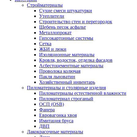
Стройматериалы
Сухие смеси штукатурки
Утеплители
Строительство стен и перегородок
Щебень песок асфальт
Металлопрокат
Гипсокартонные системы
Сетка
ЖБИ и люки
Изоляционные материалы
Кровля, водосток, отделка фасадов
Асбестоцементные материалы
Проволока колючая
Пакля льноватин
Хозяйственный инвентарь
Пиломатериалы и столярные изделия
Пиломатериалы естественной влажности
Пиломатериал строганый
ОСП (OSB)
Фанера
Евровагонка хвоя
Имитация бруса
ДВП
Лакокрасочные материалы