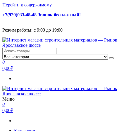
Перейти к содержимому
+7(929)033-48-48 Звонок бесплатный!
Режим работы: с 9:00 до 19:00
Интернет магазин строительных материалов — Рынок
Стройматериалы с доставкой и самовывозом можно купить у
Ярославское шоссе
нас. Пушкино, Ивантеевка, Королев, Мытищи, Сергиев Посад.
0
Низкая цена, консультация и быстрая доставка.
0,00₽
Меню
Интернет магазин строительных материалов — Рынок
Стройматериалы с доставкой и самовывозом можно купить у
0
Ярославское шоссе
нас. Пушкино, Ивантеевка, Королев, Мытищи, Сергиев Посад.
0,00₽
Низкая цена, консультация и быстрая доставка.
Категории