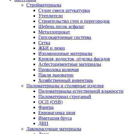
Стройматериалы
Сухие смеси штукатурки
Утеплители
Строительство стен и перегородок
Щебень песок асфальт
Металлопрокат
Гипсокартонные системы
Сетка
ЖБИ и люки
Изоляционные материалы
Кровля, водосток, отделка фасадов
Асбестоцементные материалы
Проволока колючая
Пакля льноватин
Хозяйственный инвентарь
Пиломатериалы и столярные изделия
Пиломатериалы естественной влажности
Пиломатериал строганый
ОСП (OSB)
Фанера
Евровагонка хвоя
Имитация бруса
ДВП
Лакокрасочные материалы