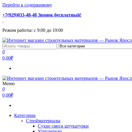
Перейти к содержимому
+7(929)033-48-48 Звонок бесплатный!
Режим работы: с 9:00 до 19:00
Интернет магазин строительных материалов — Рынок Ярослав
Стройматериалы с доставкой и самовывозом можно купить у на
0
0,00₽
Меню
Интернет магазин строительных материалов — Рынок Ярослав
Стройматериалы с доставкой и самовывозом можно купить у на
0
0,00₽
Категории
Стройматериалы
Сухие смеси штукатурки
Утеплители