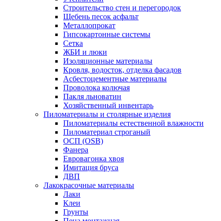
Строительство стен и перегородок
Щебень песок асфальт
Металлопрокат
Гипсокартонные системы
Сетка
ЖБИ и люки
Изоляционные материалы
Кровля, водосток, отделка фасадов
Асбестоцементные материалы
Проволока колючая
Пакля льноватин
Хозяйственный инвентарь
Пиломатериалы и столярные изделия
Пиломатериалы естественной влажности
Пиломатериал строганый
ОСП (OSB)
Фанера
Евровагонка хвоя
Имитация бруса
ДВП
Лакокрасочные материалы
Лаки
Клеи
Грунты
Пена монтажная