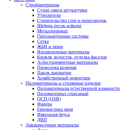
Стройматериалы
Сухие смеси штукатурки
Утеплители
Строительство стен и перегородок
Щебень песок асфальт
Металлопрокат
Гипсокартонные системы
Сетка
ЖБИ и люки
Изоляционные материалы
Кровля, водосток, отделка фасадов
Асбестоцементные материалы
Проволока колючая
Пакля льноватин
Хозяйственный инвентарь
Пиломатериалы и столярные изделия
Пиломатериалы естественной влажности
Пиломатериал строганый
ОСП (OSB)
Фанера
Евровагонка хвоя
Имитация бруса
ДВП
Лакокрасочные материалы