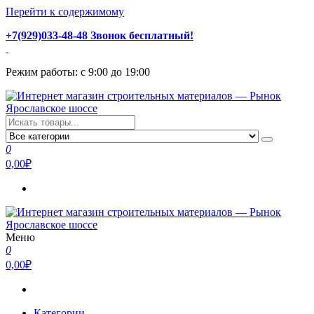
Перейти к содержимому
+7(929)033-48-48 Звонок бесплатный!
Режим работы: с 9:00 до 19:00
Интернет магазин строительных материалов — Рынок
Стройматериалы с доставкой и самовывозом можно купить у
Ярославское шоссе
нас. Пушкино, Ивантеевка, Королев, Мытищи, Сергиев Посад.
0
Низкая цена, консультация и быстрая доставка.
0,00₽
Меню
Интернет магазин строительных материалов — Рынок
Стройматериалы с доставкой и самовывозом можно купить у
0
Ярославское шоссе
нас. Пушкино, Ивантеевка, Королев, Мытищи, Сергиев Посад.
0,00₽
Низкая цена, консультация и быстрая доставка.
Категории