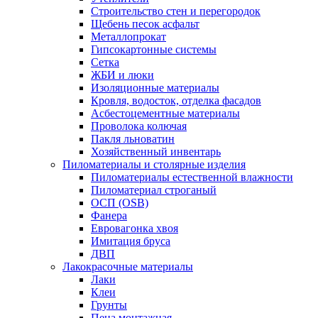
Строительство стен и перегородок
Щебень песок асфальт
Металлопрокат
Гипсокартонные системы
Сетка
ЖБИ и люки
Изоляционные материалы
Кровля, водосток, отделка фасадов
Асбестоцементные материалы
Проволока колючая
Пакля льноватин
Хозяйственный инвентарь
Пиломатериалы и столярные изделия
Пиломатериалы естественной влажности
Пиломатериал строганый
ОСП (OSB)
Фанера
Евровагонка хвоя
Имитация бруса
ДВП
Лакокрасочные материалы
Лаки
Клеи
Грунты
Пена монтажная