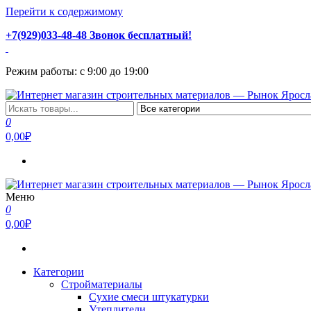
Перейти к содержимому
+7(929)033-48-48 Звонок бесплатный!
Режим работы: с 9:00 до 19:00
Интернет магазин строительных материалов — Рынок Ярослав
Стройматериалы с доставкой и самовывозом можно купить у на
0
0,00₽
Меню
Интернет магазин строительных материалов — Рынок Ярослав
Стройматериалы с доставкой и самовывозом можно купить у на
0
0,00₽
Категории
Стройматериалы
Сухие смеси штукатурки
Утеплители