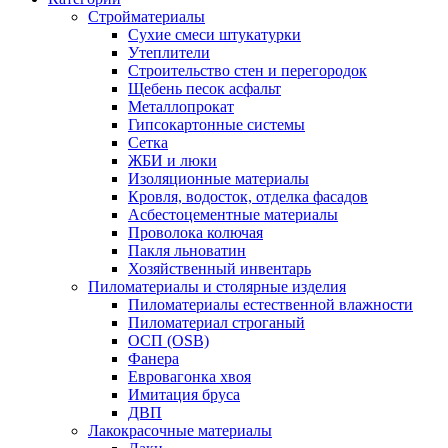
Стройматериалы
Сухие смеси штукатурки
Утеплители
Строительство стен и перегородок
Щебень песок асфальт
Металлопрокат
Гипсокартонные системы
Сетка
ЖБИ и люки
Изоляционные материалы
Кровля, водосток, отделка фасадов
Асбестоцементные материалы
Проволока колючая
Пакля льноватин
Хозяйственный инвентарь
Пиломатериалы и столярные изделия
Пиломатериалы естественной влажности
Пиломатериал строганый
ОСП (OSB)
Фанера
Евровагонка хвоя
Имитация бруса
ДВП
Лакокрасочные материалы