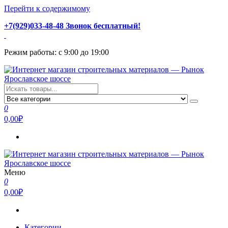
Перейти к содержимому
+7(929)033-48-48 Звонок бесплатный!
Режим работы: с 9:00 до 19:00
Интернет магазин строительных материалов — Рынок
Стройматериалы с доставкой и самовывозом можно купить у
Ярославское шоссе
нас. Пушкино, Ивантеевка, Королев, Мытищи, Сергиев Посад.
0
Низкая цена, консультация и быстрая доставка.
0,00₽
Меню
Интернет магазин строительных материалов — Рынок
Стройматериалы с доставкой и самовывозом можно купить у
0
Ярославское шоссе
нас. Пушкино, Ивантеевка, Королев, Мытищи, Сергиев Посад.
0,00₽
Низкая цена, консультация и быстрая доставка.
Категории