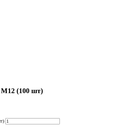
 М12 (100 шт)
т)