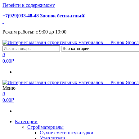
Перейти к содержимому
+7(929)033-48-48 Звонок бесплатный!
Режим работы: с 9:00 до 19:00
Интернет магазин строительных материалов — Рынок Ярослав
Стройматериалы с доставкой и самовывозом можно купить у на
0
0,00₽
Меню
Интернет магазин строительных материалов — Рынок Ярослав
Стройматериалы с доставкой и самовывозом можно купить у на
0
0,00₽
Категории
Стройматериалы
Сухие смеси штукатурки
Утеплители