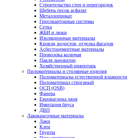
Строительство стен и перегородок
Щебень песок асфальт
Металлопрокат
Гипсокартонные системы
Сетка
ЖБИ и люки
Изоляционные материалы
Кровля, водосток, отделка фасадов
Асбестоцементные материалы
Проволока колючая
Пакля льноватин
Хозяйственный инвентарь
Пиломатериалы и столярные изделия
Пиломатериалы естественной влажности
Пиломатериал строганый
ОСП (OSB)
Фанера
Евровагонка хвоя
Имитация бруса
ДВП
Лакокрасочные материалы
Лаки
Клеи
Грунты
Пена монтажная