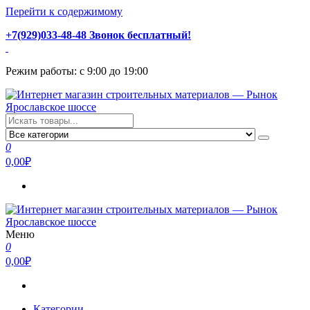
Перейти к содержимому
+7(929)033-48-48 Звонок бесплатный!
Режим работы: с 9:00 до 19:00
Интернет магазин строительных материалов — Рынок
Стройматериалы с доставкой и самовывозом можно купить у
Ярославское шоссе
нас. Пушкино, Ивантеевка, Королев, Мытищи, Сергиев Посад.
0
Низкая цена, консультация и быстрая доставка.
0,00₽
Меню
Интернет магазин строительных материалов — Рынок
Стройматериалы с доставкой и самовывозом можно купить у
0
Ярославское шоссе
нас. Пушкино, Ивантеевка, Королев, Мытищи, Сергиев Посад.
0,00₽
Низкая цена, консультация и быстрая доставка.
Категории