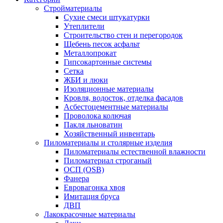
Стройматериалы
Сухие смеси штукатурки
Утеплители
Строительство стен и перегородок
Щебень песок асфальт
Металлопрокат
Гипсокартонные системы
Сетка
ЖБИ и люки
Изоляционные материалы
Кровля, водосток, отделка фасадов
Асбестоцементные материалы
Проволока колючая
Пакля льноватин
Хозяйственный инвентарь
Пиломатериалы и столярные изделия
Пиломатериалы естественной влажности
Пиломатериал строганый
ОСП (OSB)
Фанера
Евровагонка хвоя
Имитация бруса
ДВП
Лакокрасочные материалы