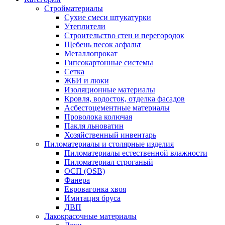
Стройматериалы
Сухие смеси штукатурки
Утеплители
Строительство стен и перегородок
Щебень песок асфальт
Металлопрокат
Гипсокартонные системы
Сетка
ЖБИ и люки
Изоляционные материалы
Кровля, водосток, отделка фасадов
Асбестоцементные материалы
Проволока колючая
Пакля льноватин
Хозяйственный инвентарь
Пиломатериалы и столярные изделия
Пиломатериалы естественной влажности
Пиломатериал строганый
ОСП (OSB)
Фанера
Евровагонка хвоя
Имитация бруса
ДВП
Лакокрасочные материалы