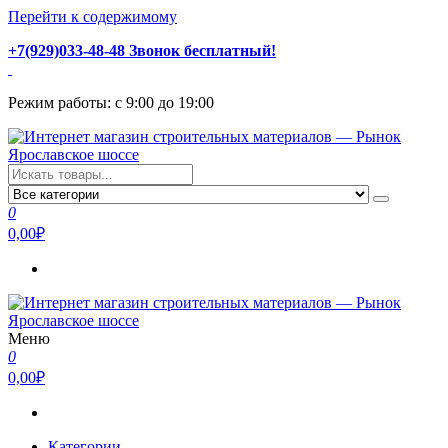
Перейти к содержимому
+7(929)033-48-48 Звонок бесплатный!
Режим работы: с 9:00 до 19:00
Интернет магазин строительных материалов — Рынок
Стройматериалы с доставкой и самовывозом можно купить у
Ярославское шоссе
нас. Пушкино, Ивантеевка, Королев, Мытищи, Сергиев Посад.
0
Низкая цена, консультация и быстрая доставка.
0,00₽
Меню
Интернет магазин строительных материалов — Рынок
Стройматериалы с доставкой и самовывозом можно купить у
0
Ярославское шоссе
нас. Пушкино, Ивантеевка, Королев, Мытищи, Сергиев Посад.
0,00₽
Низкая цена, консультация и быстрая доставка.
Категории