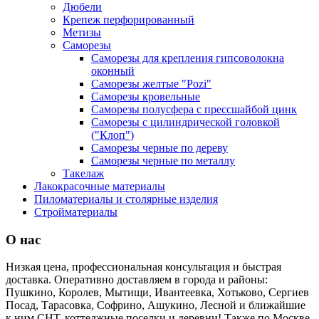
Дюбели
Крепеж перфорированный
Метизы
Саморезы
Саморезы для крепления гипсоволокна
оконный
Саморезы желтые "Pozi"
Саморезы кровельные
Саморезы полусфера с прессшайбой цинк
Саморезы с цилиндрической головкой
("Клоп")
Саморезы черные по дереву
Саморезы черные по металлу
Такелаж
Лакокрасочные материалы
Пиломатериалы и столярные изделия
Стройматериалы
О нас
Низкая цена, профессиональная консультация и быстрая
доставка. Оперативно доставляем в города и районы:
Пушкино, Королев, Мытищи, Ивантеевка, Хотьково, Сергиев
Посад, Тарасовка, Софрино, Ашукино, Лесной и ближайшие
к ним СНТ, коттеджные поселки и деревни! Также по Москве