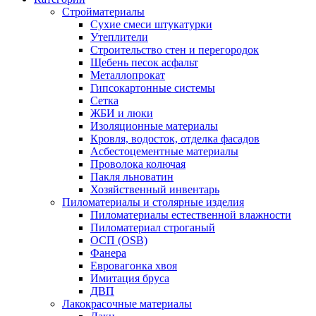
Стройматериалы
Сухие смеси штукатурки
Утеплители
Строительство стен и перегородок
Щебень песок асфальт
Металлопрокат
Гипсокартонные системы
Сетка
ЖБИ и люки
Изоляционные материалы
Кровля, водосток, отделка фасадов
Асбестоцементные материалы
Проволока колючая
Пакля льноватин
Хозяйственный инвентарь
Пиломатериалы и столярные изделия
Пиломатериалы естественной влажности
Пиломатериал строганый
ОСП (OSB)
Фанера
Евровагонка хвоя
Имитация бруса
ДВП
Лакокрасочные материалы