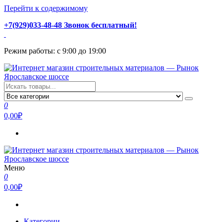
Перейти к содержимому
+7(929)033-48-48 Звонок бесплатный!
Режим работы: с 9:00 до 19:00
Интернет магазин строительных материалов — Рынок
Стройматериалы с доставкой и самовывозом можно купить у
Ярославское шоссе
нас. Пушкино, Ивантеевка, Королев, Мытищи, Сергиев Посад.
0
Низкая цена, консультация и быстрая доставка.
0,00₽
Меню
Интернет магазин строительных материалов — Рынок
Стройматериалы с доставкой и самовывозом можно купить у
0
Ярославское шоссе
нас. Пушкино, Ивантеевка, Королев, Мытищи, Сергиев Посад.
0,00₽
Низкая цена, консультация и быстрая доставка.
Категории