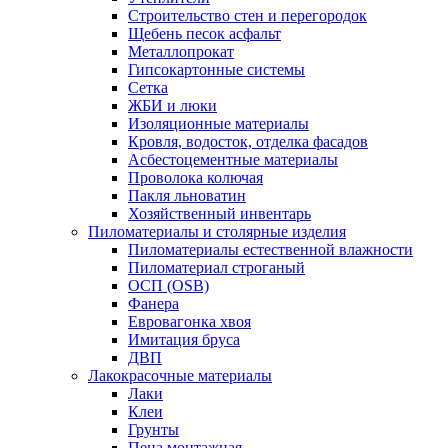
Строительство стен и перегородок
Щебень песок асфальт
Металлопрокат
Гипсокартонные системы
Сетка
ЖБИ и люки
Изоляционные материалы
Кровля, водосток, отделка фасадов
Асбестоцементные материалы
Проволока колючая
Пакля льноватин
Хозяйственный инвентарь
Пиломатериалы и столярные изделия
Пиломатериалы естественной влажности
Пиломатериал строганый
ОСП (OSB)
Фанера
Евровагонка хвоя
Имитация бруса
ДВП
Лакокрасочные материалы
Лаки
Клеи
Грунты
Пена монтажная