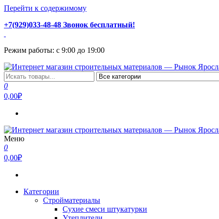
Перейти к содержимому
+7(929)033-48-48 Звонок бесплатный!
Режим работы: с 9:00 до 19:00
Интернет магазин строительных материалов — Рынок Ярослав
Стройматериалы с доставкой и самовывозом можно купить у на
0
0,00₽
Меню
Интернет магазин строительных материалов — Рынок Ярослав
Стройматериалы с доставкой и самовывозом можно купить у на
0
0,00₽
Категории
Стройматериалы
Сухие смеси штукатурки
Утеплители