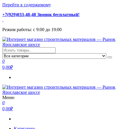
Перейти к содержимому
+7(929)033-48-48 Звонок бесплатный!
Режим работы: с 9:00 до 19:00
Интернет магазин строительных материалов — Рынок
Стройматериалы с доставкой и самовывозом можно купить у
Ярославское шоссе
нас. Пушкино, Ивантеевка, Королев, Мытищи, Сергиев Посад.
0
Низкая цена, консультация и быстрая доставка.
0,00₽
Меню
Интернет магазин строительных материалов — Рынок
Стройматериалы с доставкой и самовывозом можно купить у
0
Ярославское шоссе
нас. Пушкино, Ивантеевка, Королев, Мытищи, Сергиев Посад.
0,00₽
Низкая цена, консультация и быстрая доставка.
Категории