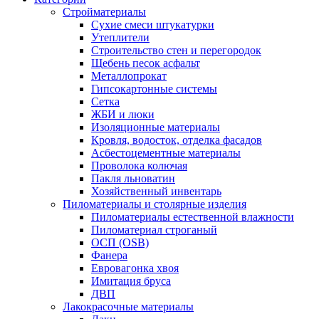
Стройматериалы
Сухие смеси штукатурки
Утеплители
Строительство стен и перегородок
Щебень песок асфальт
Металлопрокат
Гипсокартонные системы
Сетка
ЖБИ и люки
Изоляционные материалы
Кровля, водосток, отделка фасадов
Асбестоцементные материалы
Проволока колючая
Пакля льноватин
Хозяйственный инвентарь
Пиломатериалы и столярные изделия
Пиломатериалы естественной влажности
Пиломатериал строганый
ОСП (OSB)
Фанера
Евровагонка хвоя
Имитация бруса
ДВП
Лакокрасочные материалы