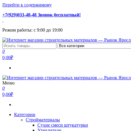
Перейти к содержимому
+7(929)033-48-48 Звонок бесплатный!
Режим работы: с 9:00 до 19:00
Интернет магазин строительных материалов — Рынок Ярослав
Стройматериалы с доставкой и самовывозом можно купить у на
0
0,00₽
Меню
Интернет магазин строительных материалов — Рынок Ярослав
Стройматериалы с доставкой и самовывозом можно купить у на
0
0,00₽
Категории
Стройматериалы
Сухие смеси штукатурки
Утеплители