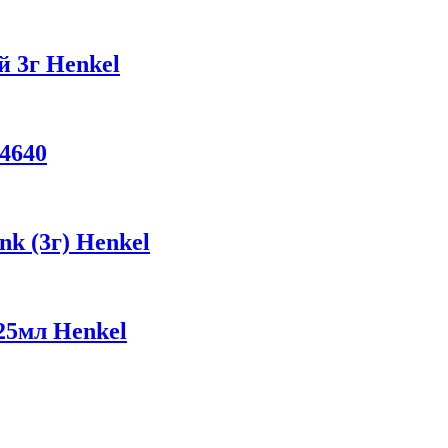
 3г Henkel
4640
 (3г) Henkel
5мл Henkel