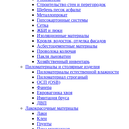
Строительство стен и перегородок
Щебень песок асфальт
Металлопрокат
Гипсокартонные системы
Сетка
ЖБИ и люки
Изоляционные материалы
Кровля, водосток, отделка фасадов
Асбестоцементные материалы
Проволока колючая
Пакля льноватин
Хозяйственный инвентарь
Пиломатериалы и столярные изделия
Пиломатериалы естественной влажности
Пиломатериал строганый
ОСП (OSB)
Фанера
Евровагонка хвоя
Имитация бруса
ДВП
Лакокрасочные материалы
Лаки
Клеи
Грунты
Пена монтажная