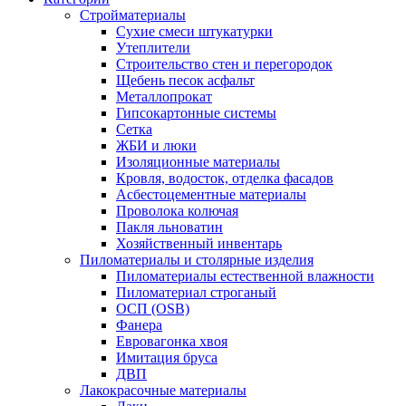
Стройматериалы
Сухие смеси штукатурки
Утеплители
Строительство стен и перегородок
Щебень песок асфальт
Металлопрокат
Гипсокартонные системы
Сетка
ЖБИ и люки
Изоляционные материалы
Кровля, водосток, отделка фасадов
Асбестоцементные материалы
Проволока колючая
Пакля льноватин
Хозяйственный инвентарь
Пиломатериалы и столярные изделия
Пиломатериалы естественной влажности
Пиломатериал строганый
ОСП (OSB)
Фанера
Евровагонка хвоя
Имитация бруса
ДВП
Лакокрасочные материалы