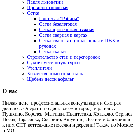
Пакля льноватин
Проволока колючая
Сетка
Плетеная "Рабица"
Сетка базальтовая
Сетка просечно-вытяжная
Сетка сварная в картах
Сетка сварная оцинкованная и ПВХ в
рулонах
Сетка тканая
Строительство стен и перегородок
Сухие смеси штукатурки
Утеплители
Хозяйственный инвентарь
Щебень песок асфальт
О нас
Низкая цена, профессиональная консультация и быстрая
доставка. Оперативно доставляем в города и районы:
Пушкино, Королев, Мытищи, Ивантеевка, Хотьково, Сергиев
Посад, Тарасовка, Софрино, Ашукино, Лесной и ближайшие
к ним СНТ, коттеджные поселки и деревни! Также по Москве
и МО