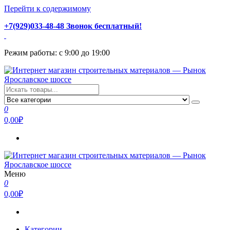
Перейти к содержимому
+7(929)033-48-48 Звонок бесплатный!
Режим работы: с 9:00 до 19:00
Интернет магазин строительных материалов — Рынок
Стройматериалы с доставкой и самовывозом можно купить у
Ярославское шоссе
нас. Пушкино, Ивантеевка, Королев, Мытищи, Сергиев Посад.
0
Низкая цена, консультация и быстрая доставка.
0,00₽
Меню
Интернет магазин строительных материалов — Рынок
Стройматериалы с доставкой и самовывозом можно купить у
0
Ярославское шоссе
нас. Пушкино, Ивантеевка, Королев, Мытищи, Сергиев Посад.
0,00₽
Низкая цена, консультация и быстрая доставка.
Категории